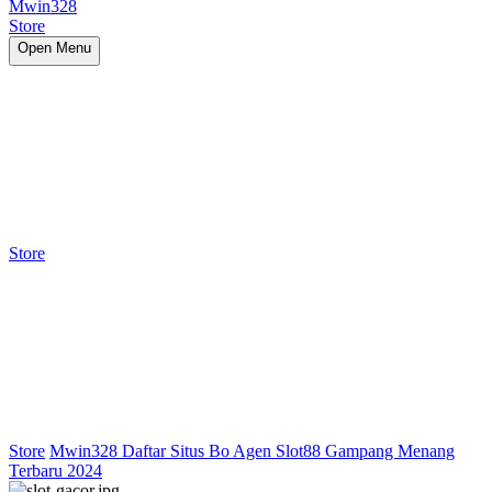
Mwin328
Store
Open Menu
Store
Store
Mwin328 Daftar Situs Bo Agen Slot88 Gampang Menang
Terbaru 2024